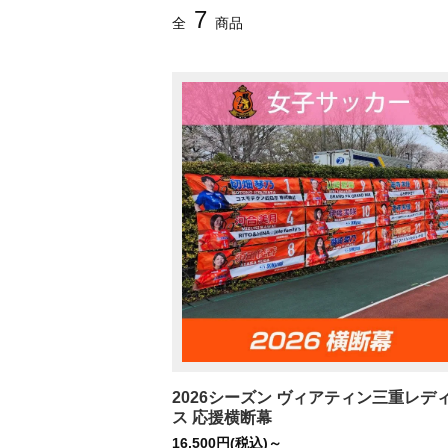
7
全
商品
全種目共通
サッカ
陸上
バスケ
2026シーズン ヴィアティン三重レデ
ス 応援横断幕
16,500円(税込)～