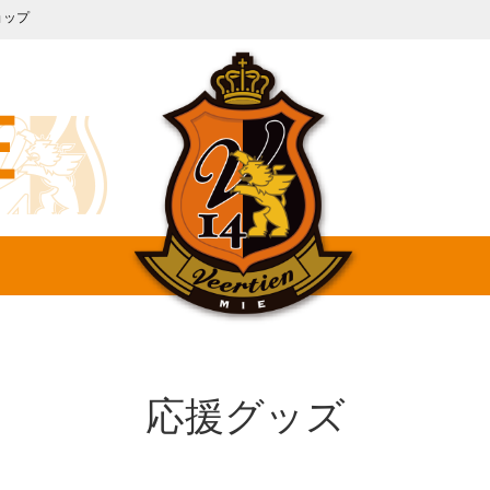
ョップ
ォーム
チケット
帽子
応援グッズ
シール/ステッカー
食品