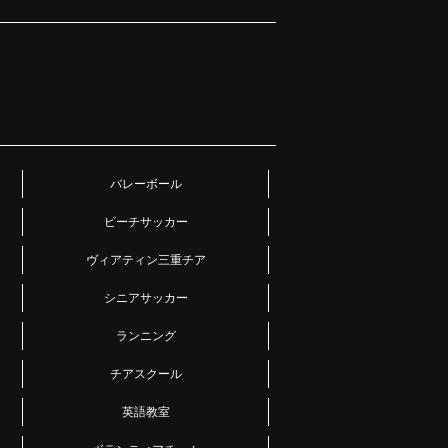
バレーボール
ビーチサッカー
ヴィアティン三重チア
シニアサッカー
ランニング
チアスクール
英語教室